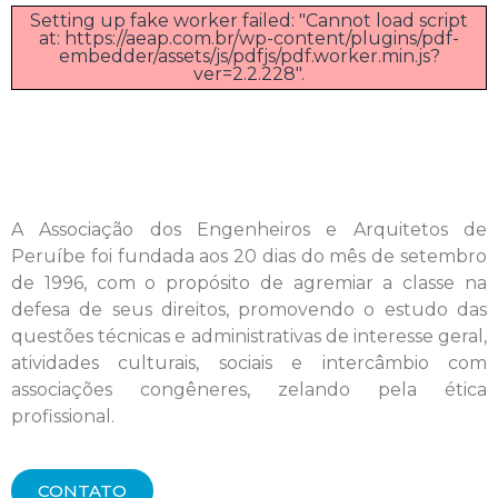
Setting up fake worker failed: "Cannot load script
at: https://aeap.com.br/wp-content/plugins/pdf-
embedder/assets/js/pdfjs/pdf.worker.min.js?
ver=2.2.228".
A Associação dos Engenheiros e Arquitetos de
Peruíbe foi fundada aos 20 dias do mês de setembro
de 1996, com o propósito de agremiar a classe na
defesa de seus direitos, promovendo o estudo das
questões técnicas e administrativas de interesse geral,
atividades culturais, sociais e intercâmbio com
associações congêneres, zelando pela ética
profissional.
CONTATO