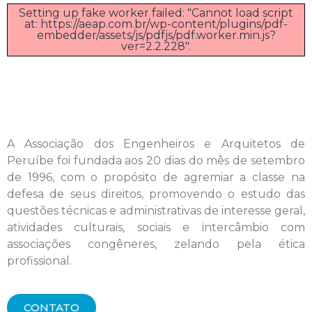
Setting up fake worker failed: "Cannot load script
at: https://aeap.com.br/wp-content/plugins/pdf-
embedder/assets/js/pdfjs/pdf.worker.min.js?
ver=2.2.228".
A Associação dos Engenheiros e Arquitetos de
Peruíbe foi fundada aos 20 dias do mês de setembro
de 1996, com o propósito de agremiar a classe na
defesa de seus direitos, promovendo o estudo das
questões técnicas e administrativas de interesse geral,
atividades culturais, sociais e intercâmbio com
associações congêneres, zelando pela ética
profissional.
CONTATO