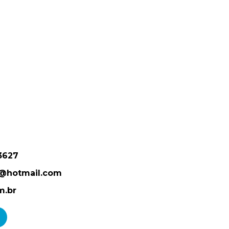
3627
p@hotmail.com
m.br