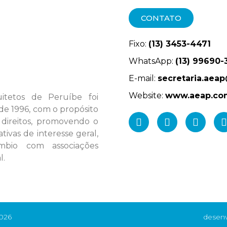
CONTATO
Fixo:
(13) 3453-4471
WhatsApp:
(13) 99690-
E-mail:
secretaria.aea
Website:
www.aeap.co
itetos de Peruíbe foi
de 1996, com o propósito
 direitos, promovendo o
tivas de interesse geral,
câmbio com associações
l.
026
desenv