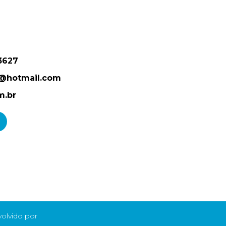
3627
p@hotmail.com
m.br
olvido por